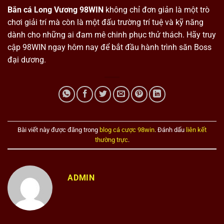
Bắn cá Long Vương 98WIN
không chỉ đơn giản là một trò
chơi giải trí mà còn là một đấu trường trí tuệ và kỹ năng
dành cho những ai đam mê chinh phục thử thách. Hãy truy
cập 98WIN ngay hôm nay để bắt đầu hành trình săn Boss
đại dương.
Bài viết này được đăng trong
blog cá cược 98win
. Đánh dấu
liên kết
thường trực
.
ADMIN