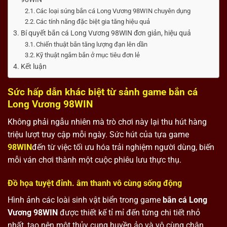
Các loại súng bắn cá Long Vương 98WIN chuyên dụng
Các tính năng đặc biệt gia tăng hiệu quả
Bí quyết bắn cá Long Vương 98WIN đơn giản, hiệu quả
Chiến thuật bắn tăng lượng đạn lên dần
Kỹ thuật ngắm bắn ở mục tiêu đơn lẻ
Kết luận
Sức hấp dẫn khác biệt từ sảnh game bắn cá
Long Vương 98WIN
Không phải ngẫu nhiên mà trò chơi này lại thu hút hàng
triệu lượt truy cập mỗi ngày. Sức hút của tựa game
98WIN
đến từ việc tối ưu hóa trải nghiệm người dùng, biến
mỗi ván chơi thành một cuộc phiêu lưu thực thụ.
Đồ họa tuyệt đỉnh. âm thanh vô cùng sống động
Hình ảnh các loài sinh vật biển trong game
bắn cá Long
Vương 98WIN
được thiết kế tỉ mỉ đến từng chi tiết nhỏ
nhất, tạo nên một thủy cung huyền ảo và vô cùng chân