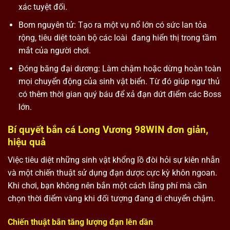
xác tuyệt đối.
Bom nguyên tử: Tạo ra một vụ nổ lớn có sức lan tỏa
rộng, tiêu diệt toàn bộ các loài đang hiển thị trong tầm
mắt của người chơi.
Đóng băng đại dương: Làm chậm hoặc dừng hoàn toàn
mọi chuyển động của sinh vật biển. Từ đó giúp ngư thủ
có thêm thời gian quý báu để xả đạn dứt điểm các Boss
lớn.
Bí quyết bắn cá Long Vương 98WIN đơn giản,
hiệu quả
Việc tiêu diệt những sinh vật khổng lồ đòi hỏi sự kiên nhẫn
và một chiến thuật sử dụng đạn dược cực kỳ khôn ngoan.
Khi chơi, bạn không nên bắn một cách lãng phí mà cần
chọn thời điểm vàng khi đối tượng đang di chuyển chậm.
Chiến thuật bắn tăng lượng đạn lên dần