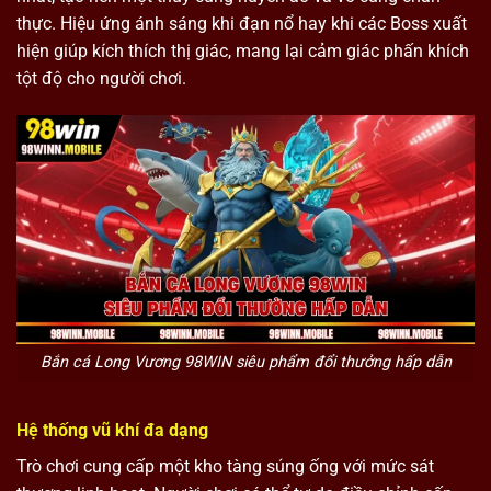
thực. Hiệu ứng ánh sáng khi đạn nổ hay khi các Boss xuất
hiện giúp kích thích thị giác, mang lại cảm giác phấn khích
tột độ cho người chơi.
Bắn cá Long Vương 98WIN siêu phẩm đổi thưởng hấp dẫn
Hệ thống vũ khí đa dạng
Trò chơi cung cấp một kho tàng súng ống với mức sát