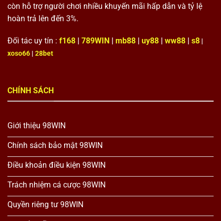
còn hỗ trợ người chơi nhiều khuyến mãi hấp dẫn và tỷ lệ
hoàn trả lên đến 3%.
Đối tác uy tín :
f168
|
789WIN
|
mb88
|
uy88
|
ww88
|
s8
|
xoso66
|
28bet
CHÍNH SÁCH
Giới thiệu 98WIN
Chính sách bảo mật 98WIN
Điều khoản điều kiện 98WIN
Trách nhiệm cá cược 98WIN
Quyền riêng tư 98WIN