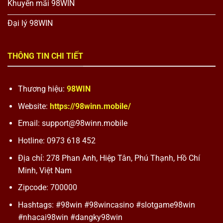
Khuyến mãi 98WIN
Đại lý 98WIN
THÔNG TIN CHI TIẾT
Thương hiệu:
98WIN
Website:
https://98winn.mobile/
Email:
support@98winn.mobile
Hotline: 0973 618 452
Địa chỉ: 278 Phan Anh, Hiệp Tân, Phú Thạnh, Hồ Chí
Minh, Việt Nam
Zipcode: 700000
Hashtags: #98win #98wincasino #slotgame98win
#nhacai98win #dangky98win