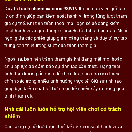
Duy trì
trách nhiệm cá cược 98WIN
thông qua việc giữ tâm
lý ổn định giúp bạn kiểm soát hành vi trong từng lượt tham
gia cụ thể. Khi tinh thần thoải mái, bạn sẽ dễ dàng kiểm
soát hành vi và giữ đúng kế hoạch đã đặt ra ban đầu. Nghỉ
ngơi giữa các phiên giúp giảm căng thẳng và duy trì sự tập
trung cần thiết trong suốt quá trình tham gia.
Ngoài ra, bạn nên tránh tham gia khi đang mệt mỏi hoặc
chịu áp lực để đảm bảo sự tỉnh táo cần thiết. Trạng thái
tinh thần không ổn định dễ khiến lựa chọn trở nên thiếu
chính xác trong nhiều tình huống thực tế. Giữ sự tỉnh táo
giúp bạn kiểm soát tốt hơn mọi diễn biến xảy ra trong quá
trình tham gia.
Nhà cái luôn luôn hỗ trợ hội viên chơi có trách
nhiệm
Các công cụ hỗ trợ được thiết kế để kiểm soát hành vi và