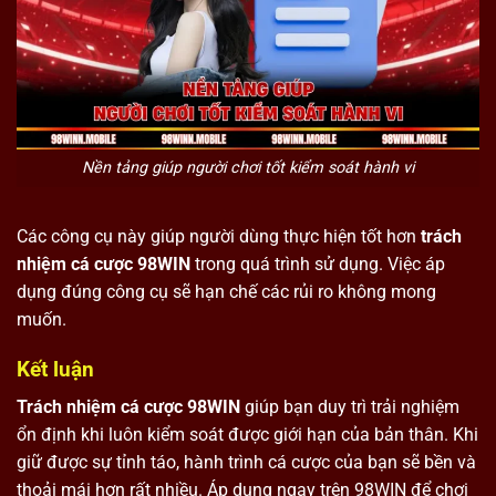
Nền tảng giúp người chơi tốt kiểm soát hành vi
Các công cụ này giúp người dùng thực hiện tốt hơn
trách
nhiệm cá cược 98WIN
trong quá trình sử dụng. Việc áp
dụng đúng công cụ sẽ hạn chế các rủi ro không mong
muốn.
Kết luận
Trách nhiệm cá cược 98WIN
giúp bạn duy trì trải nghiệm
ổn định khi luôn kiểm soát được giới hạn của bản thân. Khi
giữ được sự tỉnh táo, hành trình cá cược của bạn sẽ bền và
thoải mái hơn rất nhiều. Áp dụng ngay trên 98WIN để chơi