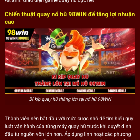
Alt ảnh: Giao diện game quay hũ cực nét
Chiến thuật quay nổ hũ 98WIN để tăng lợi nhuận
cao
Bí kíp quay hũ thắng lớn tại nổ hũ 98WIN
Thành viên nên bắt đầu với mức cược nhỏ để tìm hiểu quy
luật vận hành của từng máy quay hũ trước khi quyết định
đầu tư nguồn vốn lớn hơn. Áp dụng linh hoạt các phương