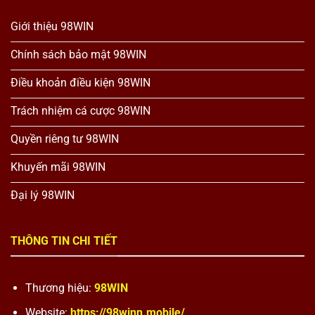
Giới thiệu 98WIN
Chính sách bảo mật 98WIN
Điều khoản điều kiện 98WIN
Trách nhiệm cá cược 98WIN
Quyền riêng tư 98WIN
Khuyến mãi 98WIN
Đại lý 98WIN
THÔNG TIN CHI TIẾT
Thương hiệu:
98WIN
Website:
https://98winn.mobile/