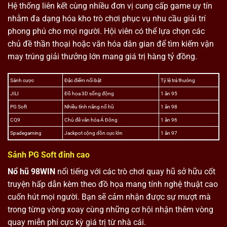
Hệ thống liên kết cùng nhiều đơn vị cung cấp game uy tín
nhằm đa dạng hóa kho trò chơi phục vụ nhu cầu giải trí
phong phú cho mọi người. Hội viên có thể lựa chọn các
chủ đề thần thoại hoặc văn hóa dân gian để tìm kiếm vận
may trúng giải thưởng lớn mang giá trị hàng tỷ đồng.
Sảnh cược
Đặc điểm nổi bật
Tỷ lệ trả thưởng
JILI
Đồ họa 3D sống động
1 ăn 95
PG Soft
Nhiều tính năng nổ hũ
1 ăn 98
CQ9
Chủ đề văn hóa Á Đông
1 ăn 96
Spadegaming
Jackpot cộng dồn cực lớn
1 ăn 97
Sảnh PG Soft đỉnh cao
Nổ hũ 98WIN
nổi tiếng với các trò chơi quay hũ sở hữu cốt
truyện hấp dẫn kèm theo đồ họa mang tính nghệ thuật cao
cuốn hút mọi người. Bạn sẽ cảm nhận được sự mượt mà
trong từng vòng xoay cùng những cơ hội nhận thêm vòng
quay miễn phí cực kỳ giá trị từ nhà cái.