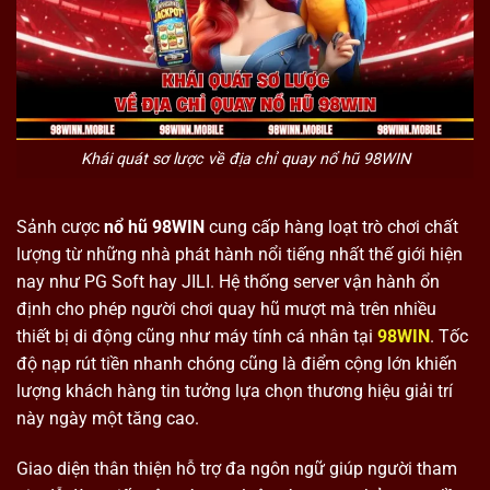
Khái quát sơ lược về địa chỉ quay nổ hũ 98WIN
Sảnh cược
nổ hũ 98WIN
cung cấp hàng loạt trò chơi chất
lượng từ những nhà phát hành nổi tiếng nhất thế giới hiện
nay như PG Soft hay JILI. Hệ thống server vận hành ổn
định cho phép người chơi quay hũ mượt mà trên nhiều
thiết bị di động cũng như máy tính cá nhân tại
98WIN
. Tốc
độ nạp rút tiền nhanh chóng cũng là điểm cộng lớn khiến
lượng khách hàng tin tưởng lựa chọn thương hiệu giải trí
này ngày một tăng cao.
Giao diện thân thiện hỗ trợ đa ngôn ngữ giúp người tham