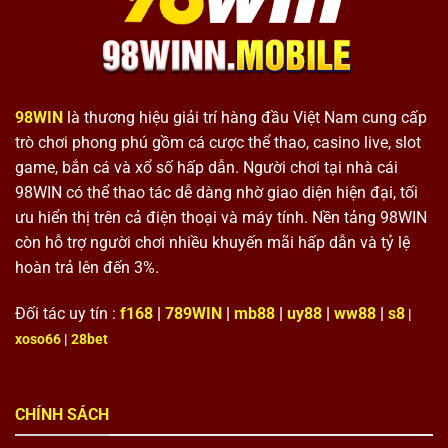
98WIN
là thương hiệu giải trí hàng đầu Việt Nam cung cấp
trò chơi phong phú gồm cá cược thể thao, casino live, slot
game, bắn cá và xổ số hấp dẫn. Người chơi tại nhà cái
98WIN có thể thao tác dễ dàng nhờ giao diện hiện đại, tối
ưu hiển thị trên cả điện thoại và máy tính. Nền tảng 98WIN
còn hỗ trợ người chơi nhiều khuyến mãi hấp dẫn và tỷ lệ
hoàn trả lên đến 3%.
Đối tác uy tín :
f168
|
789WIN
|
mb88
|
uy88
|
ww88
|
s8
|
xoso66
|
28bet
CHÍNH SÁCH