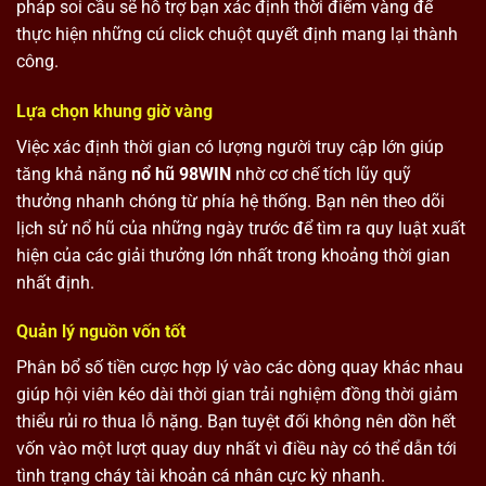
pháp soi cầu sẽ hỗ trợ bạn xác định thời điểm vàng để
thực hiện những cú click chuột quyết định mang lại thành
công.
Lựa chọn khung giờ vàng
Việc xác định thời gian có lượng người truy cập lớn giúp
tăng khả năng
nổ hũ 98WIN
nhờ cơ chế tích lũy quỹ
thưởng nhanh chóng từ phía hệ thống. Bạn nên theo dõi
lịch sử nổ hũ của những ngày trước để tìm ra quy luật xuất
hiện của các giải thưởng lớn nhất trong khoảng thời gian
nhất định.
Quản lý nguồn vốn tốt
Phân bổ số tiền cược hợp lý vào các dòng quay khác nhau
giúp hội viên kéo dài thời gian trải nghiệm đồng thời giảm
thiểu rủi ro thua lỗ nặng. Bạn tuyệt đối không nên dồn hết
vốn vào một lượt quay duy nhất vì điều này có thể dẫn tới
tình trạng cháy tài khoản cá nhân cực kỳ nhanh.