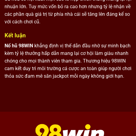
nhuận lớn. Tuy mức vốn bỏ ra cao hơn nhưng tỷ lệ nhận về
các phần quà giá trị từ phía nhà cái sẽ tăng lên đáng kể so
với cách chơi cũ.
Kết luận
Nổ hũ 98WIN
khẳng định vị thế dẫn đầu nhờ sự minh bạch
kèm tỷ lệ thưởng hấp dẫn mang lại cơ hội làm giàu nhanh
chóng cho mọi thành viên tham gia. Thương hiệu 98WIN
cam kết duy trì môi trường cá cược an toàn giúp người chơi
thỏa sức đam mê săn jackpot mỗi ngày không giới hạn.