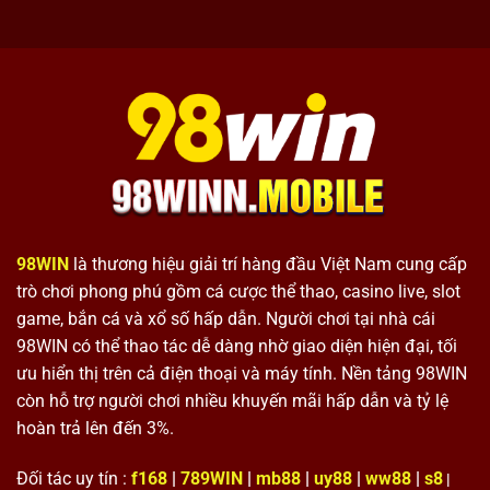
98WIN
là thương hiệu giải trí hàng đầu Việt Nam cung cấp
trò chơi phong phú gồm cá cược thể thao, casino live, slot
game, bắn cá và xổ số hấp dẫn. Người chơi tại nhà cái
98WIN có thể thao tác dễ dàng nhờ giao diện hiện đại, tối
ưu hiển thị trên cả điện thoại và máy tính. Nền tảng 98WIN
còn hỗ trợ người chơi nhiều khuyến mãi hấp dẫn và tỷ lệ
hoàn trả lên đến 3%.
Đối tác uy tín :
f168
|
789WIN
|
mb88
|
uy88
|
ww88
|
s8
|