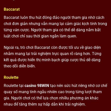
Baccarat
Baccarat luôn thu hút đông đảo người tham gia nhờ cách
chơi đơn giản nhưng vẫn mang lại cảm giác kịch tính trong
từng ván cược. Người tham gia có thể dễ dàng nắm bắt
luật chơi chỉ sau thời gian ngắn làm quen.
Ngoài ra, trò chơi Baccarat còn được tối ưu về giao diện
nhằm mang lại trải nghiệm trực quan rõ ràng hơn. Từng
kết quả được hiển thị minh bạch giúp cược thủ dễ dàng
theo dõi diễn biến.
Roulette
Roulette tại
casino 98WIN
tạo nên sức hút riêng nhờ cơ chế
quay số mang tính ngẫu nhiên cao trong từng lượt tham
gia. Người chơi có thể lựa chọn nhiều phương án khác
nhau để tăng thêm sự hấp dẫn khi trải nghiệm.