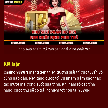
Kho siêu phẩm đỏ đen bạn nhất định phải thử
Kết luận
Casino 98WIN
mang đến thiên đường giải trí trực tuyến vô
cùng hấp dẫn. Nền tảng được tối ưu nhằm đảm bảo thao
tác mượt mà trong suốt quá trình. Khi nắm rõ các tính
năng, cược thủ sẽ có trải nghiệm tốt hơn tại 98WIN.