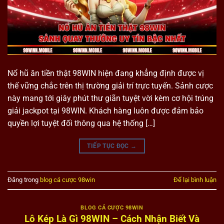
Nổ hũ ăn tiền thật 98WIN hiện đang khẳng định được vị
thế vững chắc trên thị trường giải trí trực tuyến. Sảnh cược
này mang tới giây phút thư giãn tuyệt vời kèm cơ hội trúng
giải jackpot tại 98WIN. Khách hàng luôn được đảm bảo
quyền lợi tuyệt đối thông qua hệ thống […]
TIẾP TỤC ĐỌC
→
Đăng trong
blog cá cược 98win
Để lại bình luận
BLOG CÁ CƯỢC 98WIN
Lô Kép Là Gì 98WIN – Cách Nhận Biết Và