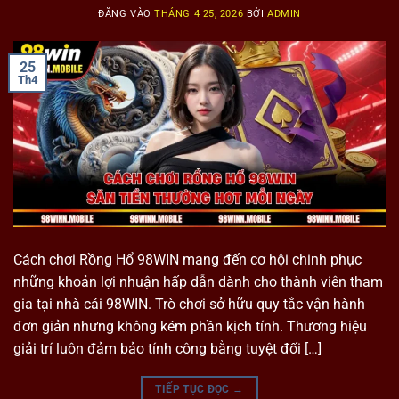
ĐĂNG VÀO
THÁNG 4 25, 2026
BỞI
ADMIN
25
Th4
Cách chơi Rồng Hổ 98WIN mang đến cơ hội chinh phục
những khoản lợi nhuận hấp dẫn dành cho thành viên tham
gia tại nhà cái 98WIN. Trò chơi sở hữu quy tắc vận hành
đơn giản nhưng không kém phần kịch tính. Thương hiệu
giải trí luôn đảm bảo tính công bằng tuyệt đối […]
TIẾP TỤC ĐỌC
→