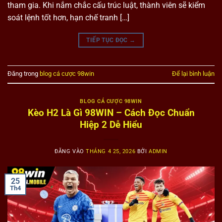
tham gia. Khi nắm chắc cấu trúc luật, thành viên sẽ kiểm
soát lệnh tốt hơn, hạn chế tranh […]
TIẾP TỤC ĐỌC
→
Đăng trong
blog cá cược 98win
Để lại bình luận
BLOG CÁ CƯỢC 98WIN
Kèo H2 Là Gì 98WIN – Cách Đọc Chuẩn
Hiệp 2 Dễ Hiểu
ĐĂNG VÀO
THÁNG 4 25, 2026
BỞI
ADMIN
25
Th4