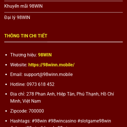
Khuyến mãi 98WIN
Đại lý 98WIN
THÔNG TIN CHI TIẾT
Thương hiệu:
98WIN
Website:
https://98winn.mobile/
Email:
support@98winn.mobile
Hotline: 0973 618 452
Địa chỉ: 278 Phan Anh, Hiệp Tân, Phú Thạnh, Hồ Chí
Minh, Việt Nam
Zipcode: 700000
Hashtags: #98win #98wincasino #slotgame98win