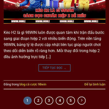
Kèo H2 là gì 98WIN luôn được quan tâm khi trận đấu bước
sang giai đoạn hiệp 2 với nhiều biến động. Trên nền tảng
98WIN, bảng tỷ lệ được cập nhật liên tục giúp người chơi
theo dõi diễn biến rõ ràng hơn. Mỗi thay đổi trong hiệp 2
đều ảnh hưởng trực tiếp […]
TIẾP TỤC ĐỌC
→
Đăng trong
blog cá cược 98win
Để lại bình luận
1
2
3
4
5