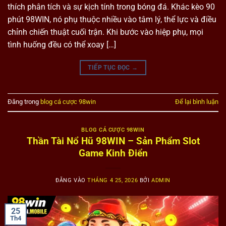
thích phân tích và sự kịch tính trong bóng đá. Khác kèo 90
phút 98WIN, nó phụ thuộc nhiều vào tâm lý, thể lực và điều
chỉnh chiến thuật cuối trận. Khi bước vào hiệp phụ, mọi
tình huống đều có thể xoay […]
TIẾP TỤC ĐỌC
→
Đăng trong
blog cá cược 98win
Để lại bình luận
BLOG CÁ CƯỢC 98WIN
Thần Tài Nổ Hũ 98WIN – Sản Phẩm Slot
Game Kinh Điển
ĐĂNG VÀO
THÁNG 4 25, 2026
BỞI
ADMIN
25
Th4