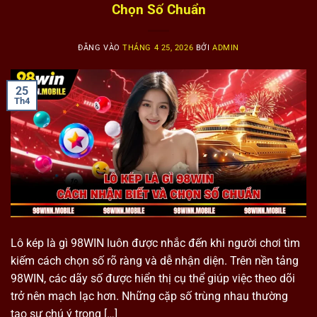
Chọn Số Chuẩn
ĐĂNG VÀO
THÁNG 4 25, 2026
BỞI
ADMIN
25
Th4
Lô kép là gì 98WIN luôn được nhắc đến khi người chơi tìm
kiếm cách chọn số rõ ràng và dễ nhận diện. Trên nền tảng
98WIN, các dãy số được hiển thị cụ thể giúp việc theo dõi
trở nên mạch lạc hơn. Những cặp số trùng nhau thường
tạo sự chú ý trong […]