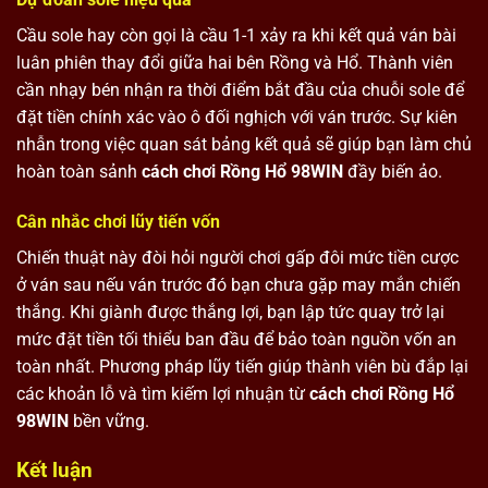
Cầu sole hay còn gọi là cầu 1-1 xảy ra khi kết quả ván bài
luân phiên thay đổi giữa hai bên Rồng và Hổ. Thành viên
cần nhạy bén nhận ra thời điểm bắt đầu của chuỗi sole để
đặt tiền chính xác vào ô đối nghịch với ván trước. Sự kiên
nhẫn trong việc quan sát bảng kết quả sẽ giúp bạn làm chủ
hoàn toàn sảnh
cách chơi Rồng Hổ 98WIN
đầy biến ảo.
Cân nhắc chơi lũy tiến vốn
Chiến thuật này đòi hỏi người chơi gấp đôi mức tiền cược
ở ván sau nếu ván trước đó bạn chưa gặp may mắn chiến
thắng. Khi giành được thắng lợi, bạn lập tức quay trở lại
mức đặt tiền tối thiểu ban đầu để bảo toàn nguồn vốn an
toàn nhất. Phương pháp lũy tiến giúp thành viên bù đắp lại
các khoản lỗ và tìm kiếm lợi nhuận từ
cách chơi Rồng Hổ
98WIN
bền vững.
Kết luận