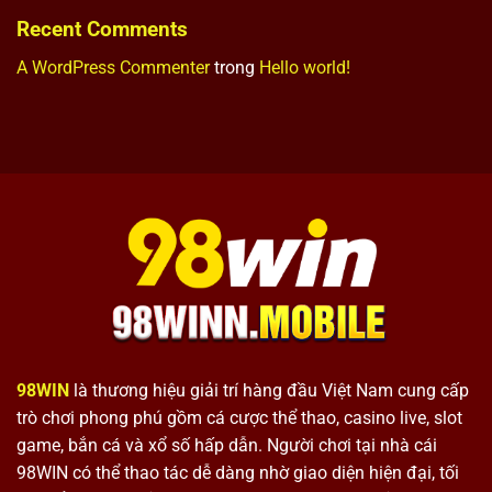
Recent Comments
A WordPress Commenter
trong
Hello world!
98WIN
là thương hiệu giải trí hàng đầu Việt Nam cung cấp
trò chơi phong phú gồm cá cược thể thao, casino live, slot
game, bắn cá và xổ số hấp dẫn. Người chơi tại nhà cái
98WIN có thể thao tác dễ dàng nhờ giao diện hiện đại, tối