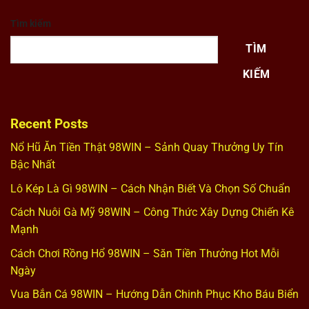
Tìm kiếm
TÌM
KIẾM
Recent Posts
Nổ Hũ Ăn Tiền Thật 98WIN – Sảnh Quay Thưởng Uy Tín
Bậc Nhất
Lô Kép Là Gì 98WIN – Cách Nhận Biết Và Chọn Số Chuẩn
Cách Nuôi Gà Mỹ 98WIN – Công Thức Xây Dựng Chiến Kê
Mạnh
Cách Chơi Rồng Hổ 98WIN – Săn Tiền Thưởng Hot Mỗi
Ngày
Vua Bắn Cá 98WIN – Hướng Dẫn Chinh Phục Kho Báu Biển