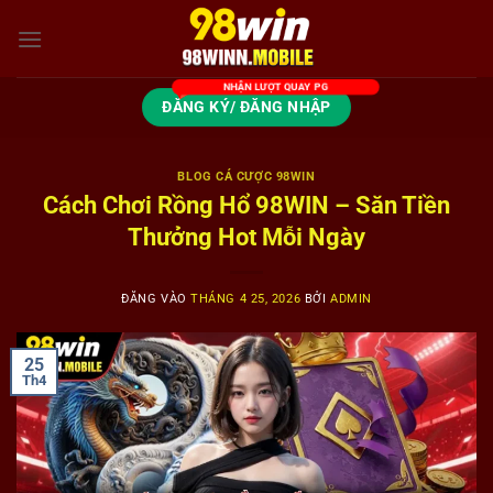
Bỏ
qua
nội
dung
ĐĂNG KÝ/ ĐĂNG NHẬP
BLOG CÁ CƯỢC 98WIN
Cách Chơi Rồng Hổ 98WIN – Săn Tiền
Thưởng Hot Mỗi Ngày
ĐĂNG VÀO
THÁNG 4 25, 2026
BỞI
ADMIN
25
Th4