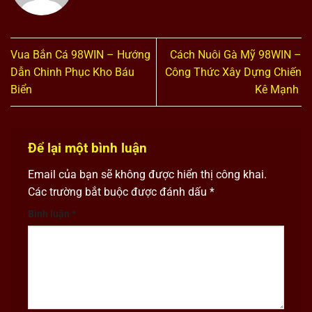
Vua Bắn Cá 98WIN – Hướng
Cách Nuôi Gà Mỹ 98WIN –
Dẫn Chinh Phục Kho Báu
Công Thức Xây Dựng Chiến
Biển
Kê Mạnh
Để lại một bình luận
Email của bạn sẽ không được hiển thị công khai.
Các trường bắt buộc được đánh dấu
*
Bình luận
*