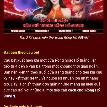
Top 3 lối cược nên thử trong Rồng Hổ 98WIN
Đặt tiền theo cầu bệt
Cầu bệt xuất hiện khi một cửa Rồng hoặc Hổ thắng liên
tiếp từ 4 đến 6 ván bài trong một khoảng thời gian ngắn.
Bạn nên kiên trì theo đuổi cửa đang thắng cho đến khi chu
kỳ này kết thúc để thu về nguồn lợi nhuận lớn nhất hằng
giờ. Đây là chiến thuật đơn giản nhưng mang lại hiệu quả
cực cao đối với những ai mới tiếp cận
cách chơi Rồng Hổ
98WIN
.
Dự đoán sole hiệu quả