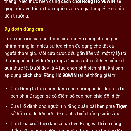
thắng. Việc thực hiện đúng
cách chơi Rồng Hổ 98WIN
sẽ
giúp hội viên tối ưu hóa nguồn vốn và gia tăng tỷ lệ sở hữu
tiền thưởng.
Dự đoán đúng cửa
Trò chơi cung cấp hệ thống cửa đặt vô cùng phong phú
nhằm mang lại nhiều sự lựa chọn đa dạng cho tất cả
người tham gia. Mỗi cửa cược đều gắn liền với một tỷ lệ trả
thưởng riêng biệt tương ứng với xác suất xuất hiện của kết
quả thực tế. Dưới đây là 4 lựa chọn phổ biến nhất khi bạn
áp dụng
cách chơi Rồng Hổ 98WIN
tại hệ thống giải trí:
Cửa Rồng là lựa chọn dành cho những ai dự đoán lá bài
bên phía Dragon sẽ có điểm số cao hơn phía đối diện.
Cửa Hổ dành cho người tin rằng quân bài bên phía Tiger
sở hữu giá trị lớn hơn để giành chiến thắng cuối cùng.
Cửa Hòa xuất hiện khi cả hai bên Rồng và Hổ có cùng
điểm số với nhau giúp bạn nhận được mức thưởng lớn.