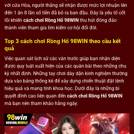
với cửa Hòa, người thắng sẽ nhận được mức lợi nhuận lên
đến 1 ăn 8 lần số tiền đã bỏ ra ban đầu. Đây là yếu tố cốt
lõi khiến
cách chơi Rồng Hổ 98WIN
thu hút đông đảo
thành viên tham gia tìm kiếm cơ hội đổi đời.
Top 3 cách chơi Rồng Hổ 98WIN theo cầu kết
quả
Việc quan sát lịch sử các ván trước giúp bạn nhận diện
được quy luật xuất hiện của các quân bài theo những chu
kỳ nhất định. Những tay chơi dày dặn kinh nghiệm thường
dựa vào bảng thống kê để xây dựng chiến thuật đặt lệnh
hiệu quả và mang tính khoa học. Dưới đây là những bí
quyết đỉnh cao liên quan đến
cách chơi Rồng Hổ 98WIN
mà bạn nên tham khảo hằng ngày.