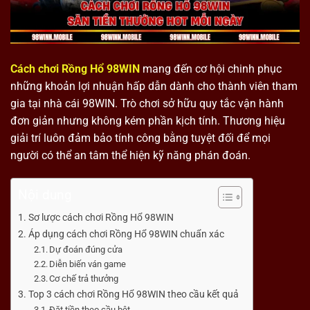
Cách chơi Rồng Hổ 98WIN
mang đến cơ hội chinh phục
những khoản lợi nhuận hấp dẫn dành cho thành viên tham
gia tại nhà cái 98WIN. Trò chơi sở hữu quy tắc vận hành
đơn giản nhưng không kém phần kịch tính. Thương hiệu
giải trí luôn đảm bảo tính công bằng tuyệt đối để mọi
người có thể an tâm thể hiện kỹ năng phán đoán.
Nội dung
Sơ lược cách chơi Rồng Hổ 98WIN
Áp dụng cách chơi Rồng Hổ 98WIN chuẩn xác
Dự đoán đúng cửa
Diễn biến ván game
Cơ chế trả thưởng
Top 3 cách chơi Rồng Hổ 98WIN theo cầu kết quả
Đặt tiền theo cầu bệt