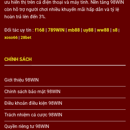
ưu hiển thị trên cả điện thoại và máy tính. Nền tảng 98WIN
còn hỗ trợ người chơi nhiều khuyến mãi hấp dẫn và tỷ lệ
hoàn trả lên đến 3%.
Đối tác uy tín :
f168
|
789WIN
|
mb88
|
uy88
|
ww88
|
s8
|
xoso66
|
28bet
CHÍNH SÁCH
Giới thiệu 98WIN
Chính sách bảo mật 98WIN
Điều khoản điều kiện 98WIN
Trách nhiệm cá cược 98WIN
Quyền riêng tư 98WIN