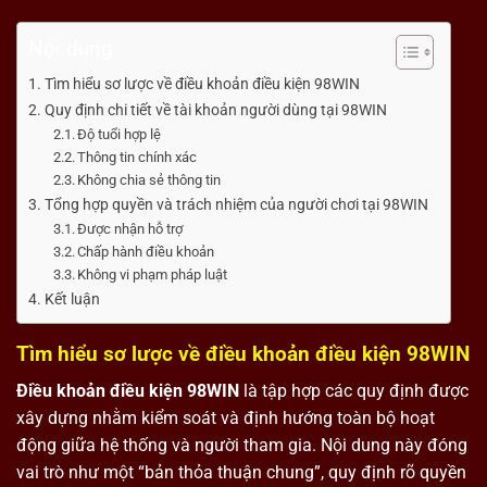
Nội dung
Tìm hiểu sơ lược về điều khoản điều kiện 98WIN
Quy định chi tiết về tài khoản người dùng tại 98WIN
Độ tuổi hợp lệ
Thông tin chính xác
Không chia sẻ thông tin
Tổng hợp quyền và trách nhiệm của người chơi tại 98WIN
Được nhận hỗ trợ
Chấp hành điều khoản
Không vi phạm pháp luật
Kết luận
Tìm hiểu sơ lược về điều khoản điều kiện 98WIN
Điều khoản điều kiện 98WIN
là tập hợp các quy định được
xây dựng nhằm kiểm soát và định hướng toàn bộ hoạt
động giữa hệ thống và người tham gia. Nội dung này đóng
vai trò như một “bản thỏa thuận chung”, quy định rõ quyền