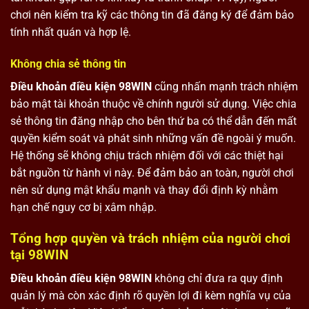
chơi nên kiểm tra kỹ các thông tin đã đăng ký để đảm bảo
tính nhất quán và hợp lệ.
Không chia sẻ thông tin
Điều khoản điều kiện 98WIN
cũng nhấn mạnh trách nhiệm
bảo mật tài khoản thuộc về chính người sử dụng. Việc chia
sẻ thông tin đăng nhập cho bên thứ ba có thể dẫn đến mất
quyền kiểm soát và phát sinh những vấn đề ngoài ý muốn.
Hệ thống sẽ không chịu trách nhiệm đối với các thiệt hại
bắt nguồn từ hành vi này. Để đảm bảo an toàn, người chơi
nên sử dụng mật khẩu mạnh và thay đổi định kỳ nhằm
hạn chế nguy cơ bị xâm nhập.
Tổng hợp quyền và trách nhiệm của người chơi
tại 98WIN
Điều khoản điều kiện 98WIN
không chỉ đưa ra quy định
quản lý mà còn xác định rõ quyền lợi đi kèm nghĩa vụ của