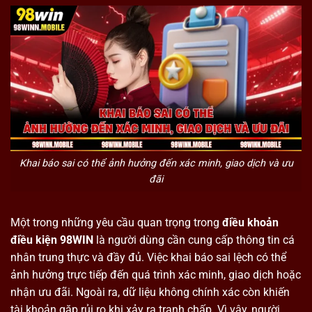
Khai báo sai có thể ảnh hưởng đến xác minh, giao dịch và ưu
đãi
Một trong những yêu cầu quan trọng trong
điều khoản
điều kiện 98WIN
là người dùng cần cung cấp thông tin cá
nhân trung thực và đầy đủ. Việc khai báo sai lệch có thể
ảnh hưởng trực tiếp đến quá trình xác minh, giao dịch hoặc
nhận ưu đãi. Ngoài ra, dữ liệu không chính xác còn khiến
tài khoản gặp rủi ro khi xảy ra tranh chấp. Vì vậy, người