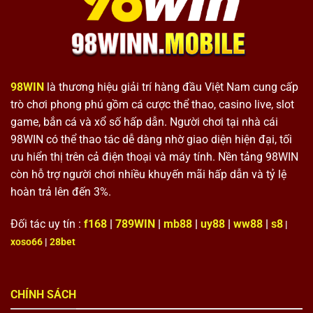
98WIN
là thương hiệu giải trí hàng đầu Việt Nam cung cấp
trò chơi phong phú gồm cá cược thể thao, casino live, slot
game, bắn cá và xổ số hấp dẫn. Người chơi tại nhà cái
98WIN có thể thao tác dễ dàng nhờ giao diện hiện đại, tối
ưu hiển thị trên cả điện thoại và máy tính. Nền tảng 98WIN
còn hỗ trợ người chơi nhiều khuyến mãi hấp dẫn và tỷ lệ
hoàn trả lên đến 3%.
Đối tác uy tín :
f168
|
789WIN
|
mb88
|
uy88
|
ww88
|
s8
|
xoso66
|
28bet
CHÍNH SÁCH