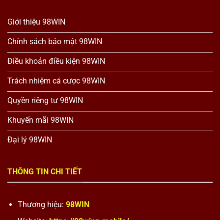
Giới thiệu 98WIN
Chính sách bảo mật 98WIN
Điều khoản điều kiện 98WIN
Trách nhiệm cá cược 98WIN
Quyền riêng tư 98WIN
Khuyến mãi 98WIN
Đại lý 98WIN
THÔNG TIN CHI TIẾT
Thương hiệu:
98WIN