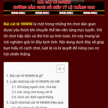
Bài cát tê 98WIN
là một trong những trò chơi dân gian
được yêu thích khi chuyển thể lên nền tảng trực tuyến. Với
lối chơi hấp dẫn và đòi hỏi sự tính toán, trò này mang lại
trải nghiệm giải trí đầy kịch tính. Nội dung dưới đây sẽ giúp
bạn hiểu rõ cách chơi, luật lệ và bí quyết để nâng cao cơ
hội chiến thắng.
Nội dung
Bài cát tê 98WIN là gì?
Luật chơi bài cát tê 98WIN chi tiết
Số lượng người chơi, chia bài
Các vòng chơi trong cát tê
Cách xác định người thắng
Cách chơi bài cát tê 98WIN hiệu quả
Ghi nhớ quân đã đánh