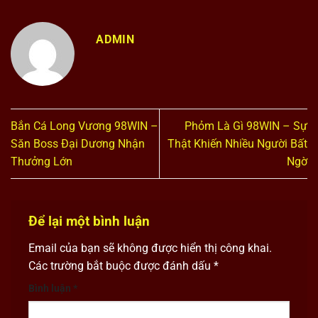
ADMIN
Bắn Cá Long Vương 98WIN –
Phỏm Là Gì 98WIN – Sự
Săn Boss Đại Dương Nhận
Thật Khiến Nhiều Người Bất
Thưởng Lớn
Ngờ
Để lại một bình luận
Email của bạn sẽ không được hiển thị công khai.
Các trường bắt buộc được đánh dấu
*
Bình luận
*