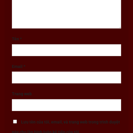
Tên
*
Email
*
Trang web
Lưu tên của tôi, email, và trang web trong trình duyệt
này cho lần bình luận kế tiếp của tôi.