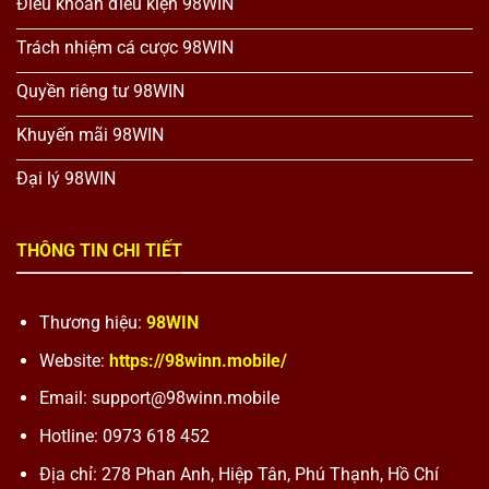
Điều khoản điều kiện 98WIN
Trách nhiệm cá cược 98WIN
Quyền riêng tư 98WIN
Khuyến mãi 98WIN
Đại lý 98WIN
THÔNG TIN CHI TIẾT
Thương hiệu:
98WIN
Website:
https://98winn.mobile/
Email:
support@98winn.mobile
Hotline: 0973 618 452
Địa chỉ: 278 Phan Anh, Hiệp Tân, Phú Thạnh, Hồ Chí