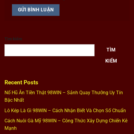
Tìm kiếm
TÌM
KIẾM
Recent Posts
Nổ Hũ Ăn Tiền Thật 98WIN – Sảnh Quay Thưởng Uy Tín
Bậc Nhất
Lô Kép Là Gì 98WIN – Cách Nhận Biết Và Chọn Số Chuẩn
Cách Nuôi Gà Mỹ 98WIN – Công Thức Xây Dựng Chiến Kê
Mạnh