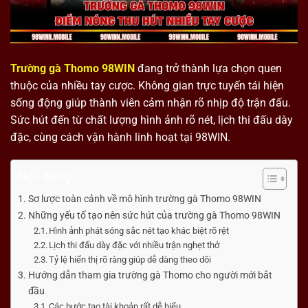
Trường gà Thomo 98WIN
đang trở thành lựa chọn quen
thuộc của nhiều tay cược. Không gian trực tuyến tái hiện
sống động giúp thành viên cảm nhận rõ nhịp độ trận đấu.
Sức hút đến từ chất lượng hình ảnh rõ nét, lịch thi đấu dày
đặc, cùng cách vận hành linh hoạt tại 98WIN.
Nội dung
Sơ lược toàn cảnh về mô hình trường gà Thomo 98WIN
Những yếu tố tạo nên sức hút của trường gà Thomo 98WIN
Hình ảnh phát sóng sắc nét tạo khác biệt rõ rệt
Lịch thi đấu dày đặc với nhiều trận nghẹt thở
Tỷ lệ hiển thị rõ ràng giúp dễ dàng theo dõi
Hướng dẫn tham gia trường gà Thomo cho người mới bắt
đầu
Các bước tạo tài khoản rất dễ hiểu