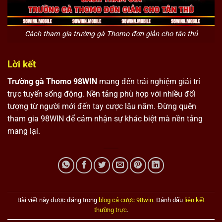
Cách tham gia trường gà Thomo đơn giản cho tân thủ
Lời kết
Trường gà Thomo 98WIN
mang đến trải nghiệm giải trí
trực tuyến sống động. Nền tảng phù hợp với nhiều đối
tượng từ người mới đến tay cược lâu năm. Đừng quên
tham gia 98WIN để cảm nhận sự khác biệt mà nền tảng
mang lại.
Bài viết này được đăng trong
blog cá cược 98win
. Đánh dấu
liên kết
thường trực
.