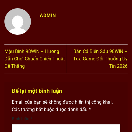
ADMIN
Mậu Binh 98WIN – Hướng
Bắn Cá Biển Sâu 98WIN –
Dẫn Chơi Chuẩn Chiến Thuật
Tựa Game Đổi Thưởng Uy
Dễ Thắng
Tín 2026
Để lại một bình luận
Email của bạn sẽ không được hiển thị công khai.
Các trường bắt buộc được đánh dấu
*
Bình luận
*