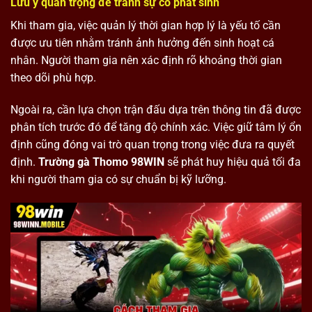
Lưu ý quan trọng để tránh sự cố phát sinh
Khi tham gia, việc quản lý thời gian hợp lý là yếu tố cần
được ưu tiên nhằm tránh ảnh hưởng đến sinh hoạt cá
nhân. Người tham gia nên xác định rõ khoảng thời gian
theo dõi phù hợp.
Ngoài ra, cần lựa chọn trận đấu dựa trên thông tin đã được
phân tích trước đó để tăng độ chính xác. Việc giữ tâm lý ổn
định cũng đóng vai trò quan trọng trong việc đưa ra quyết
định.
Trường gà Thomo 98WIN
sẽ phát huy hiệu quả tối đa
khi người tham gia có sự chuẩn bị kỹ lưỡng.