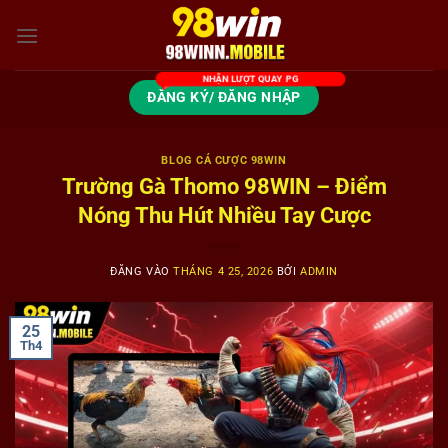
Bỏ
qua
nội
dung
ĐĂNG KÝ/ ĐĂNG NHẬP
BLOG CÁ CƯỢC 98WIN
Trường Gà Thomo 98WIN – Điểm
Nóng Thu Hút Nhiều Tay Cược
ĐĂNG VÀO
THÁNG 4 25, 2026
BỞI
ADMIN
25
Th4