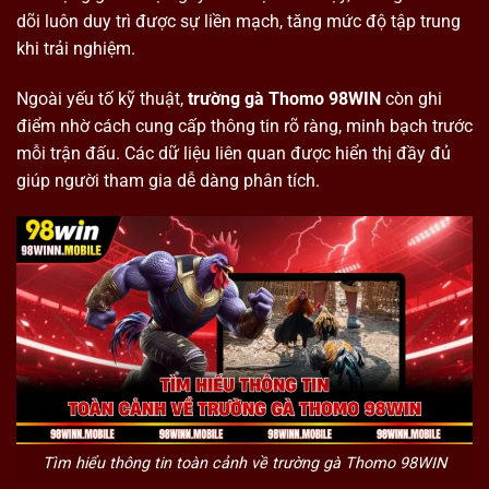
dõi luôn duy trì được sự liền mạch, tăng mức độ tập trung
khi trải nghiệm.
Ngoài yếu tố kỹ thuật,
trường gà Thomo 98WIN
còn ghi
điểm nhờ cách cung cấp thông tin rõ ràng, minh bạch trước
mỗi trận đấu. Các dữ liệu liên quan được hiển thị đầy đủ
giúp người tham gia dễ dàng phân tích.
Tìm hiểu thông tin toàn cảnh về trường gà Thomo 98WIN