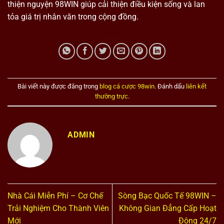
thiện nguyện 98WIN giúp cải thiện điều kiện sống và lan
tỏa giá trị nhân văn trong cộng đồng.
Bài viết này được đăng trong
blog cá cược 98win
. Đánh dấu
liên kết
thường trực
.
ADMIN
Nhà Cái Miễn Phí – Cơ Chế
Sòng Bạc Quốc Tế 98WIN –
Trải Nghiệm Cho Thành Viên
Không Gian Đẳng Cấp Hoạt
Mới
Động 24/7