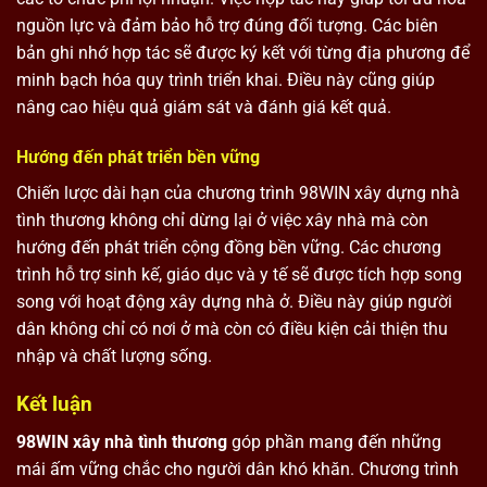
nguồn lực và đảm bảo hỗ trợ đúng đối tượng. Các biên
bản ghi nhớ hợp tác sẽ được ký kết với từng địa phương để
minh bạch hóa quy trình triển khai. Điều này cũng giúp
nâng cao hiệu quả giám sát và đánh giá kết quả.
Hướng đến phát triển bền vững
Chiến lược dài hạn của chương trình 98WIN xây dựng nhà
tình thương không chỉ dừng lại ở việc xây nhà mà còn
hướng đến phát triển cộng đồng bền vững. Các chương
trình hỗ trợ sinh kế, giáo dục và y tế sẽ được tích hợp song
song với hoạt động xây dựng nhà ở. Điều này giúp người
dân không chỉ có nơi ở mà còn có điều kiện cải thiện thu
nhập và chất lượng sống.
Kết luận
98WIN xây nhà tình thương
góp phần mang đến những
mái ấm vững chắc cho người dân khó khăn. Chương trình