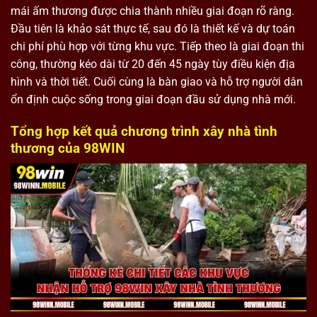
mái ấm thương được chia thành nhiều giai đoạn rõ ràng.
Đầu tiên là khảo sát thực tế, sau đó là thiết kế và dự toán
chi phí phù hợp với từng khu vực. Tiếp theo là giai đoạn thi
công, thường kéo dài từ 20 đến 45 ngày tùy điều kiện địa
hình và thời tiết. Cuối cùng là bàn giao và hỗ trợ người dân
ổn định cuộc sống trong giai đoạn đầu sử dụng nhà mới.
Tổng hợp kết quả chương trình xây nhà tình
thương của 98WIN