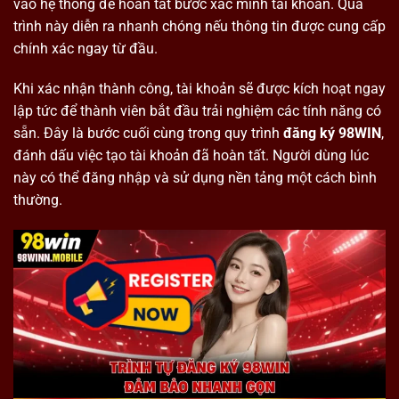
vào hệ thống để hoàn tất bước xác minh tài khoản. Quá
trình này diễn ra nhanh chóng nếu thông tin được cung cấp
chính xác ngay từ đầu.
Khi xác nhận thành công, tài khoản sẽ được kích hoạt ngay
lập tức để thành viên bắt đầu trải nghiệm các tính năng có
sẵn. Đây là bước cuối cùng trong quy trình
đăng ký 98WIN
,
đánh dấu việc tạo tài khoản đã hoàn tất. Người dùng lúc
này có thể đăng nhập và sử dụng nền tảng một cách bình
thường.