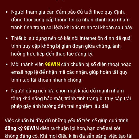
Người tham gia cần đảm bảo đủ tuổi theo quy định,
đồng thời cung cấp thông tin cá nhân chính xác nhằm
tránh tình trạng sai lệch khi xác minh tài khoản sau này.
Thiết bị sử dụng nên có kết nối internet ổn định để quá
trình truy cập không bị gián đoạn giữa chừng, ảnh
hưởng trực tiếp đến thao tác đăng ký.
Mỗi thành viên
98WIN
cần chuẩn bị số điện thoại hoặc
email hợp lệ để nhận mã xác nhận, giúp hoàn tất quy
trình tạo tài khoản nhanh chóng.
Người dùng nên lựa chọn mật khẩu đủ mạnh nhằm
tăng khả năng bảo mật, tránh tình trạng bị truy cập trái
phép gây ảnh hưởng đến trải nghiệm lâu dài.
Việc chuẩn bị đầy đủ những yếu tố trên sẽ giúp quá trình
đăng ký 98WIN
diễn ra thuận lợi hơn, hạn chế sai sót
không đáng có. Khi mọi điều kiện đã sẵn sàng, việc tạo tài