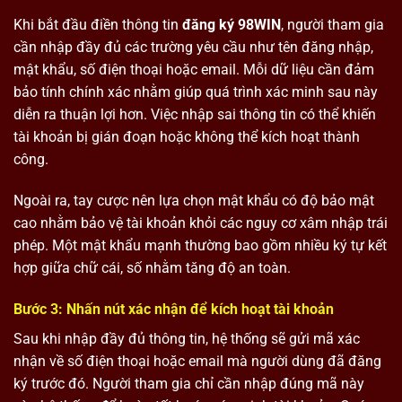
Khi bắt đầu điền thông tin
đăng ký 98WIN
, người tham gia
cần nhập đầy đủ các trường yêu cầu như tên đăng nhập,
mật khẩu, số điện thoại hoặc email. Mỗi dữ liệu cần đảm
bảo tính chính xác nhằm giúp quá trình xác minh sau này
diễn ra thuận lợi hơn. Việc nhập sai thông tin có thể khiến
tài khoản bị gián đoạn hoặc không thể kích hoạt thành
công.
Ngoài ra, tay cược nên lựa chọn mật khẩu có độ bảo mật
cao nhằm bảo vệ tài khoản khỏi các nguy cơ xâm nhập trái
phép. Một mật khẩu mạnh thường bao gồm nhiều ký tự kết
hợp giữa chữ cái, số nhằm tăng độ an toàn.
Bước 3: Nhấn nút xác nhận để kích hoạt tài khoản
Sau khi nhập đầy đủ thông tin, hệ thống sẽ gửi mã xác
nhận về số điện thoại hoặc email mà người dùng đã đăng
ký trước đó. Người tham gia chỉ cần nhập đúng mã này